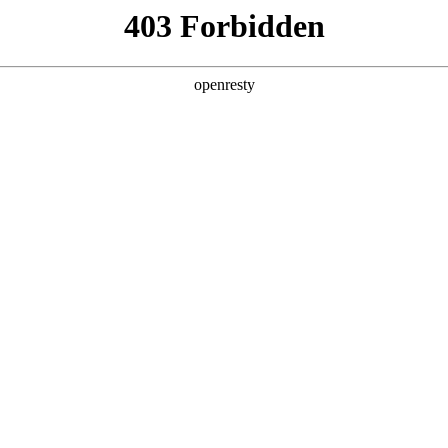
产品及服务
行业解决方案
合作伙伴
投资者关系
局之道
高性能AI计算芯片主要供应商的全年产能早早锁定殆尽，高端AI服务器
亿计，智能体集中应用的高峰时段，资源池分分钟“爆表”、“告警”。